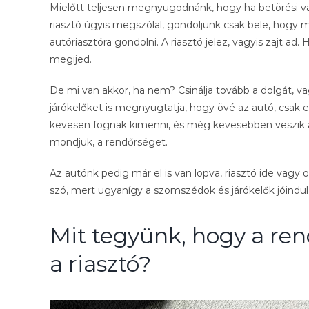
Mielőtt teljesen megnyugodnánk, hogy ha betörési vag
riasztó úgyis megszólal, gondoljunk csak bele, hogy mi
autóriasztóra gondolni. A riasztó jelez, vagyis zajt a
megijed.
De mi van akkor, ha nem? Csinálja tovább a dolgát, va
járókelőket is megnyugtatja, hogy övé az autó, csak el
kevesen fognak kimenni, és még kevesebben veszik a f
mondjuk, a rendőrséget.
Az autónk pedig már el is van lopva, riasztó ide vagy 
szó, mert ugyanígy a szomszédok és járókelők jóindul
Mit tegyünk, hogy a rend
a riasztó?