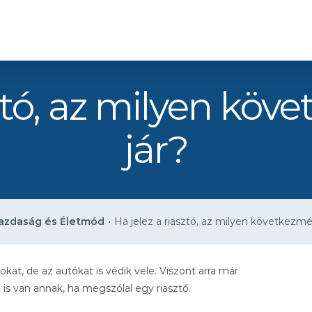
sztó, az milyen kö
jár?
azdaság és Életmód
•
Ha jelez a riasztó, az milyen következmé
at, de az autókat is védik vele. Viszont arra már
 van annak, ha megszólal egy riasztó.