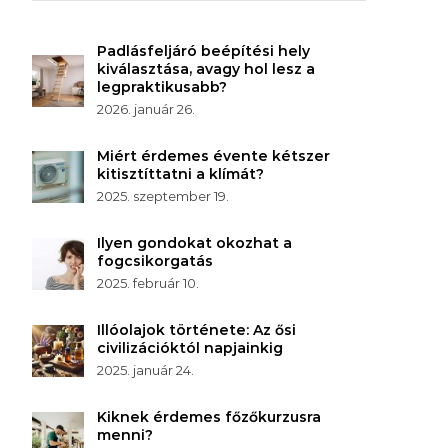
Padlásfeljáró beépítési hely
kiválasztása, avagy hol lesz a
legpraktikusabb?
2026. január 26.
Miért érdemes évente kétszer
kitisztíttatni a klímát?
2025. szeptember 19.
Ilyen gondokat okozhat a
fogcsikorgatás
2025. február 10.
Illóolajok története: Az ősi
civilizációktól napjainkig
2025. január 24.
Kiknek érdemes főzőkurzusra
menni?