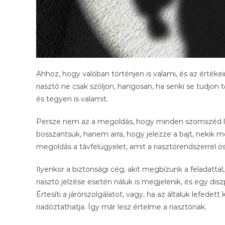
Ahhoz, hogy valóban történjen is valami, és az értékei
riasztó ne csak szóljon, hangosan, ha senki se tudjon t
és tegyen is valamit.
Persze nem az a megoldás, hogy minden szomszéd lel
bosszantsuk, hanem arra, hogy jelezze a bajt, nekik 
megoldás a távfelügyelet, amit a riasztórendszerrel 
Ilyenkor a biztonsági cég, akit megbízunk a feladattal,
riasztó jelzése esetén náluk is megjelenik, és egy di
Értesíti a járőrszolgálatot, vagy, ha az általuk lefedet
riadóztathatja. Így már lesz értelme a riasztónak.