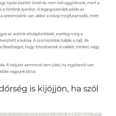
y lopási kísérlet történik, nem kell aggódnunk, mert a
 is történik ilyenkor. A legegyszerűbb példa az
d. Ha szerencsénk van, akkor a tolvaj megfutamodik, mert
gyis az autónk eltulajdonítását, esetleg még a
vesztett a kulcsa. A szomszédok hallják a zajt, de
áradtságot, hogy értesítsenek is valakit, minket, vagy
oda. A helyzet semmivel sem jobb, ha ingatlanról van
atára vagyunk bízva.
őrség is kijöjjön, ha szól