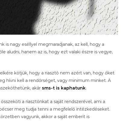
nk is nagy eséllyel megmaradjanak, az kell, hogy a
őle aludni, hanem az is, hogy ezt valaki észre is vegye,
kére kötjük, hogy a riasztó nem azért van, hogy őket
meg hívni kell a rendőrséget, vagy minimum minket. A
összeköthetünk, akár
sms-t is kaphatunk
.
 összeköti a riasztónkat a saját rendszerével, ami a
szpécser meg tudja tenni a megfelelő intézkedéseket.
t körzetben vagyunk, akkor a saját emberit is