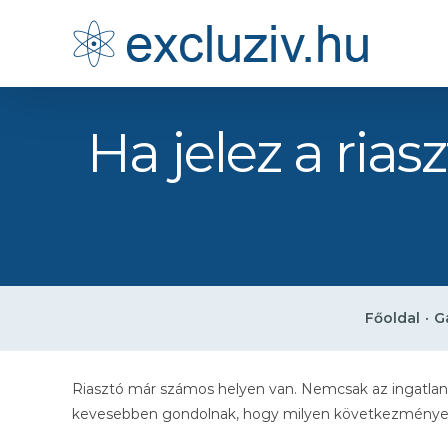
Kihagyás
Ha jelez a ria
Főoldal
•
G
Riasztó már számos helyen van. Nemcsak az ingatlanok
kevesebben gondolnak, hogy milyen következménye is