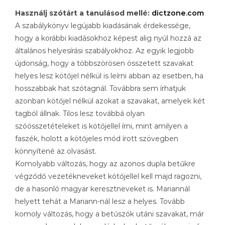
Használj szótárt a tanulásod mellé:
dictzone.com
A szabálykönyv legújabb kiadásának érdekessége,
hogy a korábbi kiadásokhoz képest alig nyúl hozzá az
általános helyesírási szabályokhoz. Az egyik legjobb
újdonság, hogy a többszörösen összetett szavakat
helyes lesz kötőjel nélkül is leírni abban az esetben, ha
hosszabbak hat szótagnál. Továbbra sem írhatjuk
azonban kötőjel nélkül azokat a szavakat, amelyek két
tagból állnak. Tilos lesz továbbá olyan
szóösszetételeket is kötőjellel írni, mint amilyen a
faszék, holott a kötőjeles mód írott szövegben
könnyítené az olvasást.
Komolyabb változás, hogy az azonos dupla betűkre
végződő vezetékneveket kötőjellel kell majd ragozni,
de a hasonló magyar keresztneveket is. Mariannál
helyett tehát a Mariann-nál lesz a helyes. Tovább
komoly változás, hogy a betűszók utáni szavakat, már