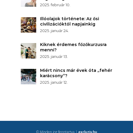
2025. február 10.
Illóolajok története: Az ősi
civilizációktól napjainkig
2025. január 24.
Kiknek érdemes főzőkurzusra
menni?
2025. január 13.
Miért nincs már évek óta „fehér
karácsony”?
2025. január 12.
© Minden jog fenntartva |
excluziv.hu