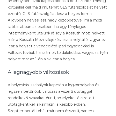
amennyiben azok kapcsolódnak a betűszóhoz, mindig
kötőjellel kell majd írni, tehát GLS futárszolgálat helyett
ezentúl GLS-futárszolgálat lesz a helyes forma.
A jövőben helyes lesz nagy kezdőbetűvel írni a mozi
szót is abban az esetben, ha egy tényleges
intézményként utalunk rá, így a Kossuth mozi helyett
már a Kossuth Mozi kifejezés lesz a helytálló. Ugyanez
lesz a helyzet a vendéglátó-ipari egységekkel is.
Változik továbbá a számok toldalékolása, vagyis az 1-jén
helyett már az 1-én alak lesz a helyes.
A legnagyobb változások
A helyesírási szabályok kapcsán a legkomolyabb és
legszembetűnőbb változás a –szerű utótaggal
rendelkező szavakat érinti, amelyeket összetett
utótagként kell alkalmazni a későbbiekben.
Szeptembertől tehát már nem ésszerű, hanem