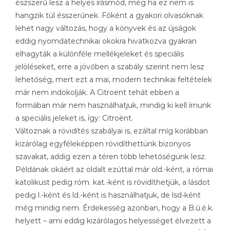
észszerű lesz a helyes írásmód, még ha ez nem is
hangzik túl ésszerűnek. Főként a gyakori olvasóknak
lehet nagy változás, hogy a könyvek és az újságok
eddig nyomdatechnikai okokra hivatkozva gyakran
elhagyták a különféle mellékjeleket és speciális
jelöléseket, erre a jövőben a szabály szerint nem lesz
lehetőség, mert ezt a mai, modern technikai feltételek
már nem indokolják. A Citroent tehát ebben a
formában már nem használhatjuk, mindig ki kell írnunk
a speciális jeleket is, így: Citroënt.
Változnak a rövidítés szabályai is, ezáltal míg korábban
kizárólag egyféleképpen rövidíthettünk bizonyos
szavakat, addig ezen a téren több lehetőségünk lesz.
Példának okáért az oldalt ezúttal már old.-ként, a római
katolikust pedig róm. kat.-ként is rövidíthetjük, a lásdot
pedig l.-ként és ld.-ként is használhatjuk, de lsd-ként
még mindig nem. Érdekesség azonban, hogy a B.ú.é.k.
helyett – ami eddig kizárólagos helyességet élvezett a