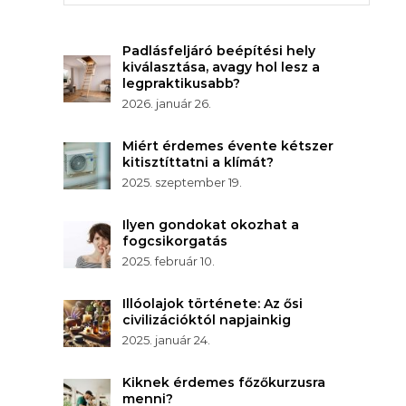
Padlásfeljáró beépítési hely
kiválasztása, avagy hol lesz a
legpraktikusabb?
2026. január 26.
Miért érdemes évente kétszer
kitisztíttatni a klímát?
2025. szeptember 19.
Ilyen gondokat okozhat a
fogcsikorgatás
2025. február 10.
Illóolajok története: Az ősi
civilizációktól napjainkig
2025. január 24.
Kiknek érdemes főzőkurzusra
menni?