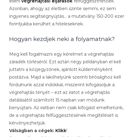
elleni
végrehajtási eljárások
felfüggeszthetőek.
Azonban, ahogy az életben szinte semmi, ez sem
ingyenes segítségnyújtás… a mutatvány 150-200 ezer
forintjukba kerülhet a hiteleseknek.
Hogyan kezdjek neki a folyamatnak?
Meg kell fogalmazni egy kérelmet a végrehajtási
záradék törléséről. Ezt aztán négy példányban el kell
juttatni a közjegyzőnek, ajánlott küldeményként
postázva. Majd a lakóhelyünk szerinti bírósághoz kell
fordulnunk azzal indokkal, miszerint kifogásoljuk a
végrehajtás tényét – ezt az iratot a végrehajtás
datálásától számított 15 napban van módunk
benyújtani. Az iratban nem csak kifogást emelhetünk,
de a végrehajtás felfüggesztésének megítélését is
kérvényezhetjük.
Válságban a cégek:
Klikk
!