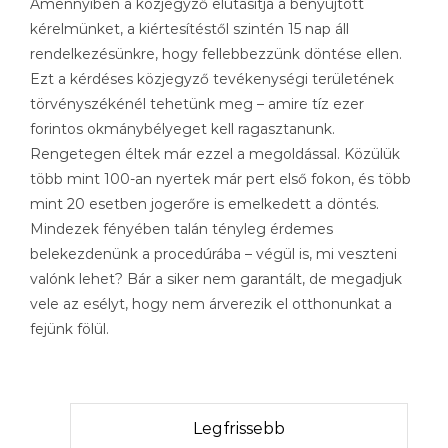
Amennyiben a közjegyző elutasítja a benyújtott
kérelmünket, a kiértesítéstől szintén 15 nap áll
rendelkezésünkre, hogy fellebbezzünk döntése ellen.
Ezt a kérdéses közjegyző tevékenységi területének
törvényszékénél tehetünk meg – amire tíz ezer
forintos okmánybélyeget kell ragasztanunk.
Rengetegen éltek már ezzel a megoldással. Közülük
több mint 100-an nyertek már pert első fokon, és több
mint 20 esetben jogerőre is emelkedett a döntés.
Mindezek fényében talán tényleg érdemes
belekezdenünk a procedúrába – végül is, mi veszteni
valónk lehet? Bár a siker nem garantált, de megadjuk
vele az esélyt, hogy nem árverezik el otthonunkat a
fejünk fölül.
Legfrissebb