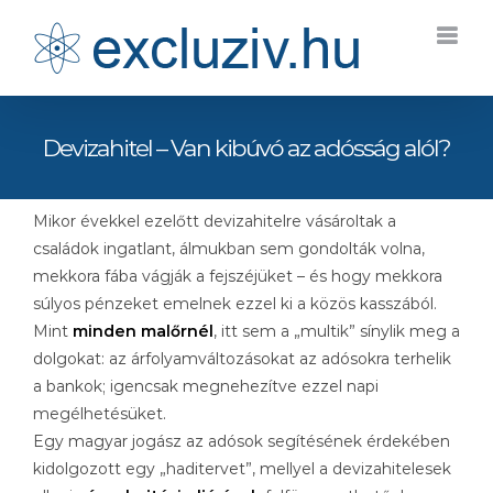
Kihagyás
Devizahitel – Van kibúvó az adósság alól?
Mikor évekkel ezelőtt devizahitelre vásároltak a
családok ingatlant, álmukban sem gondolták volna,
mekkora fába vágják a fejszéjüket – és hogy mekkora
súlyos pénzeket emelnek ezzel ki a közös kasszából.
Mint
minden malőrnél
, itt sem a „multik” sínylik meg a
dolgokat: az árfolyamváltozásokat az adósokra terhelik
a bankok; igencsak megnehezítve ezzel napi
megélhetésüket.
Egy magyar jogász az adósok segítésének érdekében
kidolgozott egy „haditervet”, mellyel a devizahitelesek